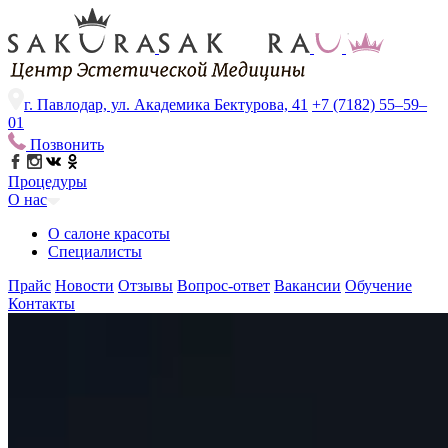
г. Павлодар, ул. Академика Бектурова, 41
+7 (7182) 55–59–
01
Позвонить
Процедуры
О нас
О салоне красоты
Специалисты
Прайс
Новости
Отзывы
Вопрос-ответ
Вакансии
Обучение
Контакты