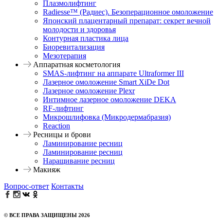
Плазмолифтинг
Radiesse™ (Радиес). Безоперационное омоложение
Японский плацентарный препарат: секрет вечной
молодости и здоровья
Контурная пластика лица
Биоревитализация
Мезотерапия
Аппаратная косметология
SMAS-лифтинг на аппарате Ultraformer III
Лазерное омоложение Smart XiDe Dot
Лазерное омоложение Plexr
Интимное лазерное омоложение DEKA
RF-лифтинг
Микрошлифовка (Микродермабразия)
Reaction
Ресницы и брови
Ламинирование ресниц
Ламинирование ресниц
Наращивание ресниц
Макияж
Вопрос-ответ
Контакты
© ВСЕ ПРАВА ЗАЩИЩЕНЫ 2026