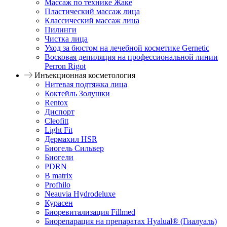
Массаж по технике Жаке
Пластический массаж лица
Классический массаж лица
Пилинги
Чистка лица
Уход за бюстом на лечебной косметике Gernetic
Восковая депиляция на профессиональной линии
Perron Rigot
Инъекционная косметология
Нитевая подтяжка лица
Коктейль Золушки
Rentox
Диспорт
Cleofitt
Light Fit
Дермахил HSR
Биогель Сильвер
Биогели
PDRN
B matrix
Profhilo
Neauvia Hydrodeluxe
Курасен
Биоревитализация Fillmed
Биорепарация на препаратах Hyalual® (Гиалуаль)