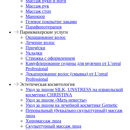
Массаж руки и ноги
Массаж рук
Массаж стоп
Маникюр
Гелевое покрытие лаками
Парафинотерапия
Парикмахерские услуги
Окрашивание волос
Лечение волос
Причёски
Укладки
Стрижка с оформлением
Камуфлирование седины для мужчин от L’oreal
Professional
Декапирование волос (смывка) от L’oreal
Professional
Эстетическая косметология
Уход за лицом SILK, UNSTRESS на израильской
косметике CHRISTINA
Уход за лицом «Мать невесты»
Уход за лицом на лечебной косметике Gernetic
Пероральный (буккально-скульптурный) массаж
лица
Хиромассаж лица
Скульптурный массаж лица