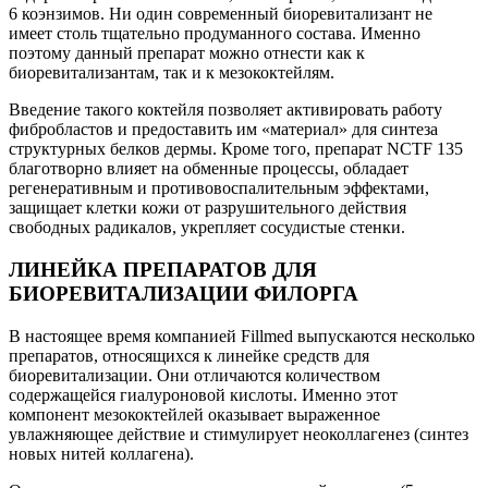
6 коэнзимов. Ни один современный биоревитализант не
имеет столь тщательно продуманного состава. Именно
поэтому данный препарат можно отнести как к
биоревитализантам, так и к мезококтейлям.
Введение такого коктейля позволяет активировать работу
фибробластов и предоставить им «материал» для синтеза
структурных белков дермы. Кроме того, препарат NCTF 135
благотворно влияет на обменные процессы, обладает
регенеративным и противовоспалительным эффектами,
защищает клетки кожи от разрушительного действия
свободных радикалов, укрепляет сосудистые стенки.
ЛИНЕЙКА ПРЕПАРАТОВ ДЛЯ
БИОРЕВИТАЛИЗАЦИИ ФИЛОРГА
В настоящее время компанией Fillmed выпускаются несколько
препаратов, относящихся к линейке средств для
биоревитализации. Они отличаются количеством
содержащейся гиалуроновой кислоты. Именно этот
компонент мезококтейлей оказывает выраженное
увлажняющее действие и стимулирует неоколлагенез (синтез
новых нитей коллагена).