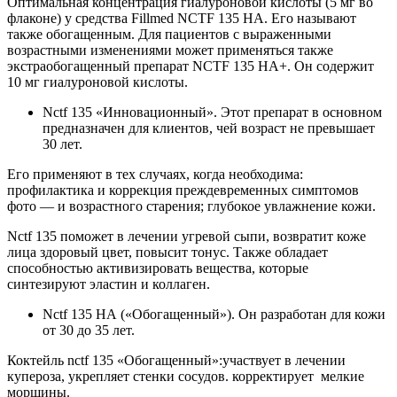
Оптимальная концентрация гиалуроновой кислоты (5 мг во
флаконе) у средства Fillmed NCTF 135 HA. Его называют
также обогащенным. Для пациентов с выраженными
возрастными изменениями может применяться также
экстраобогащенный препарат NCTF 135 HA+. Он содержит
10 мг гиалуроновой кислоты.
Nctf 135 «Инновационный». Этот препарат в основном
предназначен для клиентов, чей возраст не превышает
30 лет.
Его применяют в тех случаях, когда необходима:
профилактика и коррекция преждевременных симптомов
фото — и возрастного старения; глубокое увлажнение кожи.
Nctf 135 поможет в лечении угревой сыпи, возвратит коже
лица здоровый цвет, повысит тонус. Также обладает
способностью активизировать вещества, которые
синтезируют эластин и коллаген.
Nctf 135 НА («Обогащенный»). Он разработан для кожи
от 30 до 35 лет.
Коктейль nctf 135 «Обогащенный»:участвует в лечении
купероза, укрепляет стенки сосудов. корректирует мелкие
морщины.