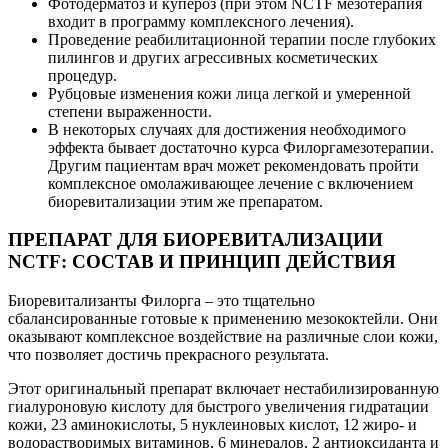
Фотодерматоз и купероз (при этом NCTF мезотерапия
входит в программу комплексного лечения).
Проведение реабилитационной терапии после глубоких
пилингов и других агрессивных косметических
процедур.
Рубцовые изменения кожи лица легкой и умеренной
степени выраженности.
В некоторых случаях для достижения необходимого
эффекта бывает достаточно курса Филоргамезотерапии.
Другим пациентам врач может рекомендовать пройти
комплексное омолаживающее лечение с включением
биоревитализации этим же препаратом.
ПРЕПАРАТ ДЛЯ БИОРЕВИТАЛИЗАЦИИ
NCTF: СОСТАВ И ПРИНЦИП ДЕЙСТВИЯ
Биоревитализанты Филорга – это тщательно
сбалансированные готовые к применению мезококтейли. Они
оказывают комплексное воздействие на различные слои кожи,
что позволяет достичь прекрасного результата.
Этот оригинальный препарат включает нестабилизированную
гиалуроновую кислоту для быстрого увеличения гидратации
кожи, 23 аминокислоты, 5 нуклеиновых кислот, 12 жиро- и
водорастворимых витаминов, 6 минералов, 2 антиоксиданта и