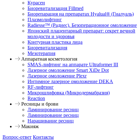
Курасен
Биоревитализация Fillmed
Биорепарация на препаратах Hyalual® (Гиалуаль)
Плазмолифтинг
Radiesse™ (Радиес). Безоперационное омоложение
Японский плацентарный препарат: секрет вечной
молодости и здоровья
Контурная пластика лица
Биоревитализация
Мезотерапия
Аппаратная косметология
SMAS-лифтинг на аппарате Ultraformer III
Лазерное омоложение Smart XiDe Dot
Лазерное омоложение Plexr
Интимное лазерное омоложение DEKA
RF-лифтинг
Микрошлифовка (Микродермабразия)
Reaction
Ресницы и брови
Ламинирование ресниц
Ламинирование ресниц
Наращивание ресниц
Макияж
Вопрос-ответ
Контакты