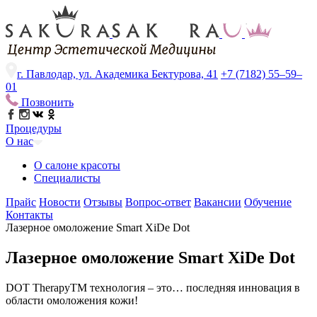
г. Павлодар, ул. Академика Бектурова, 41
+7 (7182) 55–59–
01
Позвонить
Процедуры
О нас
О салоне красоты
Специалисты
Прайс
Новости
Отзывы
Вопрос-ответ
Вакансии
Обучение
Контакты
Лазерное омоложение Smart XiDe Dot
Лазерное омоложение Smart XiDe Dot
DOT TherapyTM технология – это… последняя инновация в
области омоложения кожи!