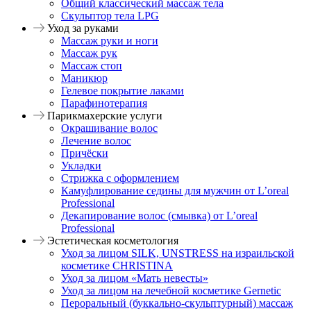
Общий классический массаж тела
Скульптор тела LPG
Уход за руками
Массаж руки и ноги
Массаж рук
Массаж стоп
Маникюр
Гелевое покрытие лаками
Парафинотерапия
Парикмахерские услуги
Окрашивание волос
Лечение волос
Причёски
Укладки
Стрижка с оформлением
Камуфлирование седины для мужчин от L’oreal
Professional
Декапирование волос (смывка) от L’oreal
Professional
Эстетическая косметология
Уход за лицом SILK, UNSTRESS на израильской
косметике CHRISTINA
Уход за лицом «Мать невесты»
Уход за лицом на лечебной косметике Gernetic
Пероральный (буккально-скульптурный) массаж