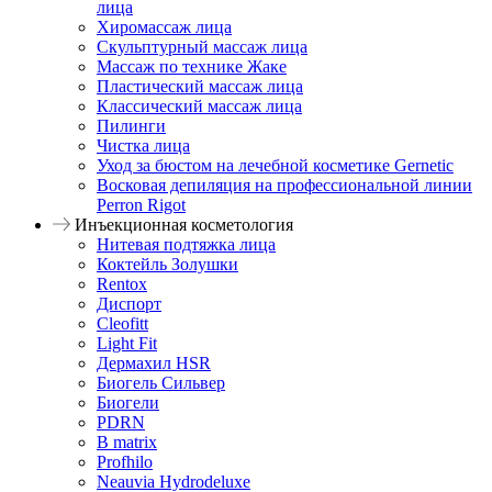
лица
Хиромассаж лица
Скульптурный массаж лица
Массаж по технике Жаке
Пластический массаж лица
Классический массаж лица
Пилинги
Чистка лица
Уход за бюстом на лечебной косметике Gernetic
Восковая депиляция на профессиональной линии
Perron Rigot
Инъекционная косметология
Нитевая подтяжка лица
Коктейль Золушки
Rentox
Диспорт
Cleofitt
Light Fit
Дермахил HSR
Биогель Сильвер
Биогели
PDRN
B matrix
Profhilo
Neauvia Hydrodeluxe