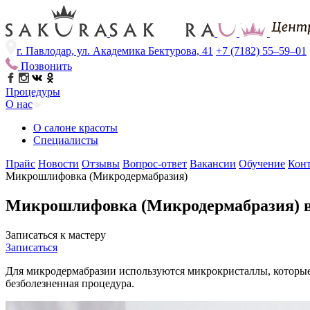
г. Павлодар, ул. Академика Бектурова, 41
+7 (7182) 55–59–01
Позвонить
Процедуры
О нас
О салоне красоты
Специалисты
Прайс
Новости
Отзывы
Вопрос-ответ
Вакансии
Обучение
Кон
Микрошлифовка (Микродермабразия)
Микрошлифовка (Микродермабразия) в
Записаться к мастеру
Записаться
Для микродермабразии используются микрокристаллы, которые
безболезненная процедура.