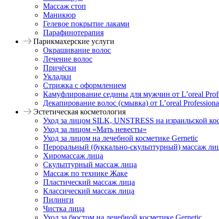
Массаж стоп
Маникюр
Гелевое покрытие лаками
Парафинотерапия
Парикмахерские услуги
Окрашивание волос
Лечение волос
Причёски
Укладки
Стрижка с оформлением
Камуфлирование седины для мужчин от L’oreal Profe
Декапирование волос (смывка) от L’oreal Professiona
Эстетическая косметология
Уход за лицом SILK, UNSTRESS на израильской к
Уход за лицом «Мать невесты»
Уход за лицом на лечебной косметике Gernetic
Пероральный (буккально-скульптурный) массаж ли
Хиромассаж лица
Скульптурный массаж лица
Массаж по технике Жаке
Пластический массаж лица
Классический массаж лица
Пилинги
Чистка лица
Уход за бюстом на лечебной косметике Gernetic