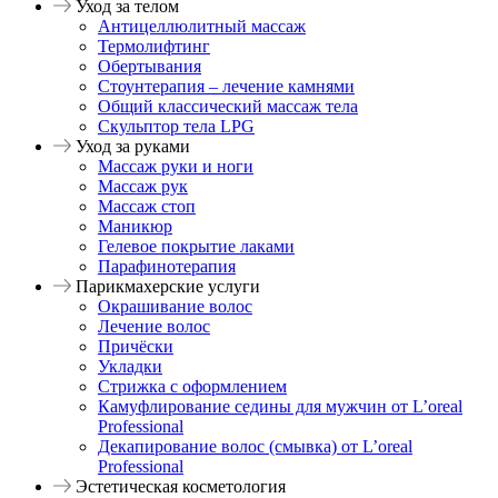
Уход за телом
Антицеллюлитный массаж
Термолифтинг
Обертывания
Стоунтерапия – лечение камнями
Общий классический массаж тела
Скульптор тела LPG
Уход за руками
Массаж руки и ноги
Массаж рук
Массаж стоп
Маникюр
Гелевое покрытие лаками
Парафинотерапия
Парикмахерские услуги
Окрашивание волос
Лечение волос
Причёски
Укладки
Стрижка с оформлением
Камуфлирование седины для мужчин от L’oreal
Professional
Декапирование волос (смывка) от L’oreal
Professional
Эстетическая косметология