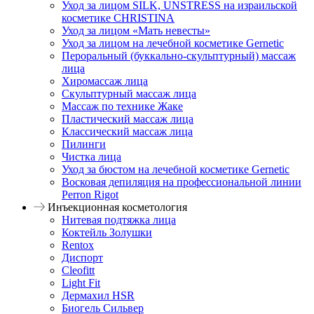
Уход за лицом SILK, UNSTRESS на израильской
косметике CHRISTINA
Уход за лицом «Мать невесты»
Уход за лицом на лечебной косметике Gernetic
Пероральный (буккально-скульптурный) массаж
лица
Хиромассаж лица
Скульптурный массаж лица
Массаж по технике Жаке
Пластический массаж лица
Классический массаж лица
Пилинги
Чистка лица
Уход за бюстом на лечебной косметике Gernetic
Восковая депиляция на профессиональной линии
Perron Rigot
Инъекционная косметология
Нитевая подтяжка лица
Коктейль Золушки
Rentox
Диспорт
Cleofitt
Light Fit
Дермахил HSR
Биогель Сильвер