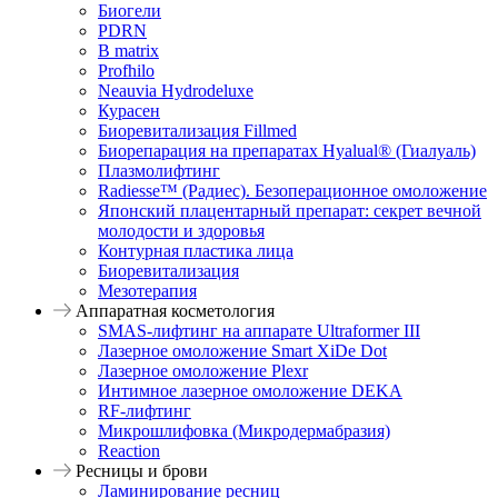
Биогели
PDRN
B matrix
Profhilo
Neauvia Hydrodeluxe
Курасен
Биоревитализация Fillmed
Биорепарация на препаратах Hyalual® (Гиалуаль)
Плазмолифтинг
Radiesse™ (Радиес). Безоперационное омоложение
Японский плацентарный препарат: секрет вечной
молодости и здоровья
Контурная пластика лица
Биоревитализация
Мезотерапия
Аппаратная косметология
SMAS-лифтинг на аппарате Ultraformer III
Лазерное омоложение Smart XiDe Dot
Лазерное омоложение Plexr
Интимное лазерное омоложение DEKA
RF-лифтинг
Микрошлифовка (Микродермабразия)
Reaction
Ресницы и брови
Ламинирование ресниц