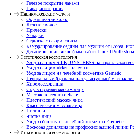
Гелевое покрытие лаками
Парафинотерапия
Парикмахерские услуги
Окрашивание волос
Лечение волос
Причёски
Укладки
Стрижка с оформлением
Камуфлирование седины для мужчин от L’oreal Profe
Декапирование волос (смывка) от L’oreal Professiona
Эстетическая косметология
Уход за лицом SILK, UNSTRESS на израильской к
Уход за лицом «Мать невесты»
Уход за лицом на лечебной косметике Gernetic
Пероральный (буккально-скульптурный) массаж ли
Хиромассаж лица
Скульптурный массаж лица
Массаж по технике Жаке
Пластический массаж лица
Классический массаж лица
Пилинги
Чистка лица
Уход за бюстом на лечебной косметике Gernetic
Восковая депиляция на профессиональной линии Per
Инъекционная косметология