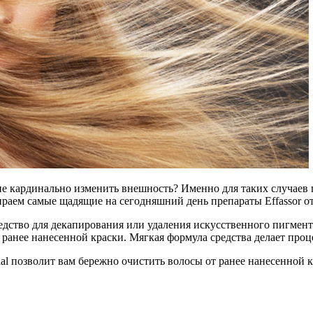
ие кардинально изменить внешность? Именно для таких случаев п
ем самые щадящие на сегодняшний день препараты Effassor от L’
ое средство для декапирования или удаления искусственного пиг
т ранее нанесенной краски. Мягкая формула средства делает пр
ional позволит вам бережно очистить волосы от ранее нанесенной