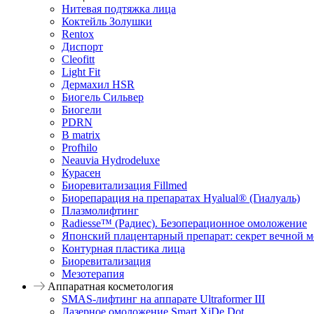
Нитевая подтяжка лица
Коктейль Золушки
Rentox
Диспорт
Cleofitt
Light Fit
Дермахил HSR
Биогель Сильвер
Биогели
PDRN
B matrix
Profhilo
Neauvia Hydrodeluxe
Курасен
Биоревитализация Fillmed
Биорепарация на препаратах Hyalual® (Гиалуаль)
Плазмолифтинг
Radiesse™ (Радиес). Безоперационное омоложение
Японский плацентарный препарат: секрет вечной м
Контурная пластика лица
Биоревитализация
Мезотерапия
Аппаратная косметология
SMAS-лифтинг на аппарате Ultraformer III
Лазерное омоложение Smart XiDe Dot