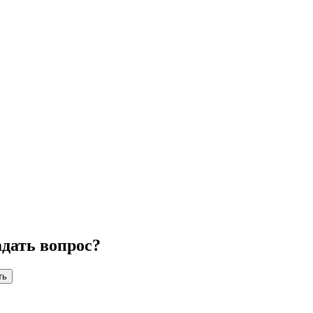
адать вопрос?
ть