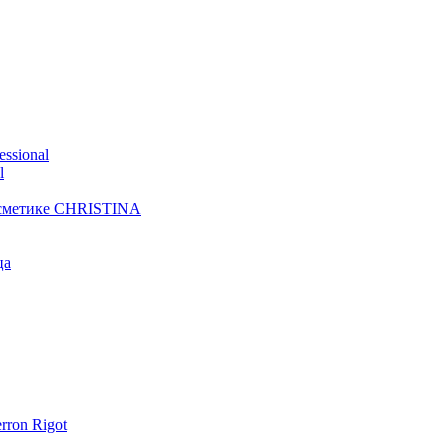
ssional
l
осметике CHRISTINA
ца
ron Rigot