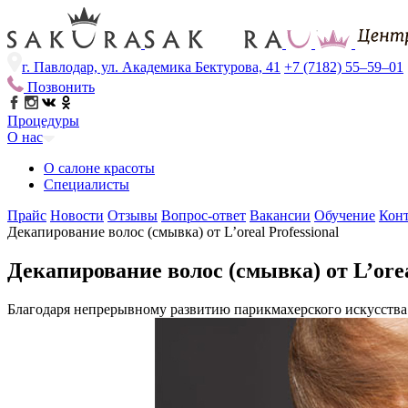
г. Павлодар, ул. Академика Бектурова, 41
+7 (7182) 55–59–01
Позвонить
Процедуры
О нас
О салоне красоты
Специалисты
Прайс
Новости
Отзывы
Вопрос-ответ
Вакансии
Обучение
Кон
Декапирование волос (смывка) от L’oreal Professional
Декапирование волос (смывка) от L’orea
Благодаря непрерывному развитию парикмахерского искусства