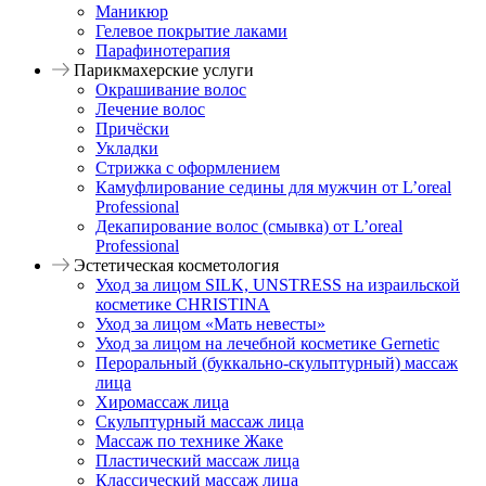
Маникюр
Гелевое покрытие лаками
Парафинотерапия
Парикмахерские услуги
Окрашивание волос
Лечение волос
Причёски
Укладки
Стрижка с оформлением
Камуфлирование седины для мужчин от L’oreal
Professional
Декапирование волос (смывка) от L’oreal
Professional
Эстетическая косметология
Уход за лицом SILK, UNSTRESS на израильской
косметике CHRISTINA
Уход за лицом «Мать невесты»
Уход за лицом на лечебной косметике Gernetic
Пероральный (буккально-скульптурный) массаж
лица
Хиромассаж лица
Скульптурный массаж лица
Массаж по технике Жаке
Пластический массаж лица
Классический массаж лица