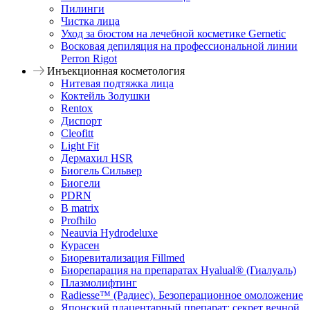
Пилинги
Чистка лица
Уход за бюстом на лечебной косметике Gernetic
Восковая депиляция на профессиональной линии
Perron Rigot
Инъекционная косметология
Нитевая подтяжка лица
Коктейль Золушки
Rentox
Диспорт
Cleofitt
Light Fit
Дермахил HSR
Биогель Сильвер
Биогели
PDRN
B matrix
Profhilo
Neauvia Hydrodeluxe
Курасен
Биоревитализация Fillmed
Биорепарация на препаратах Hyalual® (Гиалуаль)
Плазмолифтинг
Radiesse™ (Радиес). Безоперационное омоложение
Японский плацентарный препарат: секрет вечной