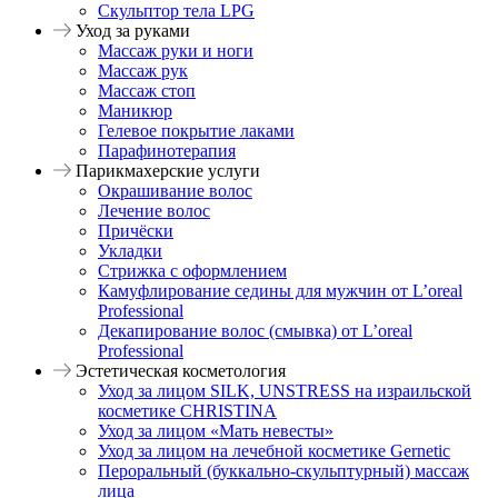
Скульптор тела LPG
Уход за руками
Массаж руки и ноги
Массаж рук
Массаж стоп
Маникюр
Гелевое покрытие лаками
Парафинотерапия
Парикмахерские услуги
Окрашивание волос
Лечение волос
Причёски
Укладки
Стрижка с оформлением
Камуфлирование седины для мужчин от L’oreal
Professional
Декапирование волос (смывка) от L’oreal
Professional
Эстетическая косметология
Уход за лицом SILK, UNSTRESS на израильской
косметике CHRISTINA
Уход за лицом «Мать невесты»
Уход за лицом на лечебной косметике Gernetic
Пероральный (буккально-скульптурный) массаж
лица