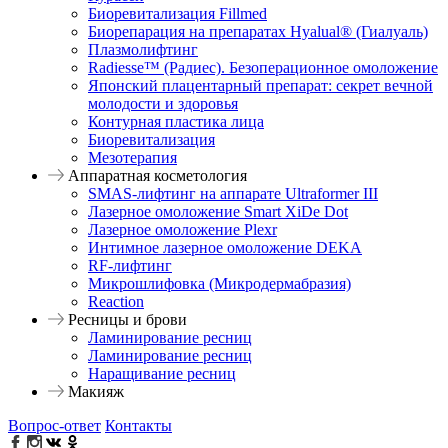
Биоревитализация Fillmed
Биорепарация на препаратах Hyalual® (Гиалуаль)
Плазмолифтинг
Radiesse™ (Радиес). Безоперационное омоложение
Японский плацентарный препарат: секрет вечной
молодости и здоровья
Контурная пластика лица
Биоревитализация
Мезотерапия
Аппаратная косметология
SMAS-лифтинг на аппарате Ultraformer III
Лазерное омоложение Smart XiDe Dot
Лазерное омоложение Plexr
Интимное лазерное омоложение DEKA
RF-лифтинг
Микрошлифовка (Микродермабразия)
Reaction
Ресницы и брови
Ламинирование ресниц
Ламинирование ресниц
Наращивание ресниц
Макияж
Вопрос-ответ
Контакты