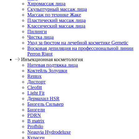
Хиромассаж лица
Скульптурный массаж лица
Массаж по технике Жаке
Пластический массаж лица
Классический массаж лица
Пилинги
Чистка лица
Уход за бюстом на лечебной косметике Gernetic
Восковая депиляция на профессиональной линии
Perron Rigot
Инъекционная косметология
Нитевая подтяжка лица
Коктейль Золушки
Rentox
Диспорт
Cleofitt
Light Fit
Дермахил HSR
Биогель Сильвер
Биогели
PDRN
B matrix
Profhilo
Neauvia Hydrodeluxe
Курасен