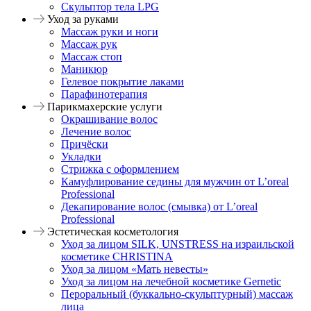
Скульптор тела LPG
Уход за руками
Массаж руки и ноги
Массаж рук
Массаж стоп
Маникюр
Гелевое покрытие лаками
Парафинотерапия
Парикмахерские услуги
Окрашивание волос
Лечение волос
Причёски
Укладки
Стрижка с оформлением
Камуфлирование седины для мужчин от L’oreal
Professional
Декапирование волос (смывка) от L’oreal
Professional
Эстетическая косметология
Уход за лицом SILK, UNSTRESS на израильской
косметике CHRISTINA
Уход за лицом «Мать невесты»
Уход за лицом на лечебной косметике Gernetic
Пероральный (буккально-скульптурный) массаж
лица