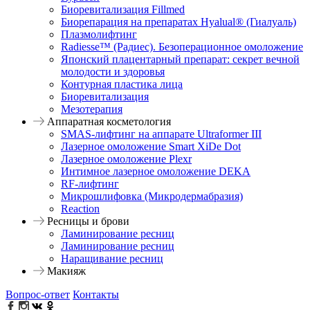
Биоревитализация Fillmed
Биорепарация на препаратах Hyalual® (Гиалуаль)
Плазмолифтинг
Radiesse™ (Радиес). Безоперационное омоложение
Японский плацентарный препарат: секрет вечной
молодости и здоровья
Контурная пластика лица
Биоревитализация
Мезотерапия
Аппаратная косметология
SMAS-лифтинг на аппарате Ultraformer III
Лазерное омоложение Smart XiDe Dot
Лазерное омоложение Plexr
Интимное лазерное омоложение DEKA
RF-лифтинг
Микрошлифовка (Микродермабразия)
Reaction
Ресницы и брови
Ламинирование ресниц
Ламинирование ресниц
Наращивание ресниц
Макияж
Вопрос-ответ
Контакты