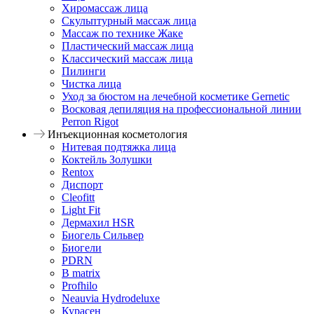
Хиромассаж лица
Скульптурный массаж лица
Массаж по технике Жаке
Пластический массаж лица
Классический массаж лица
Пилинги
Чистка лица
Уход за бюстом на лечебной косметике Gernetic
Восковая депиляция на профессиональной линии
Perron Rigot
Инъекционная косметология
Нитевая подтяжка лица
Коктейль Золушки
Rentox
Диспорт
Cleofitt
Light Fit
Дермахил HSR
Биогель Сильвер
Биогели
PDRN
B matrix
Profhilo
Neauvia Hydrodeluxe
Курасен